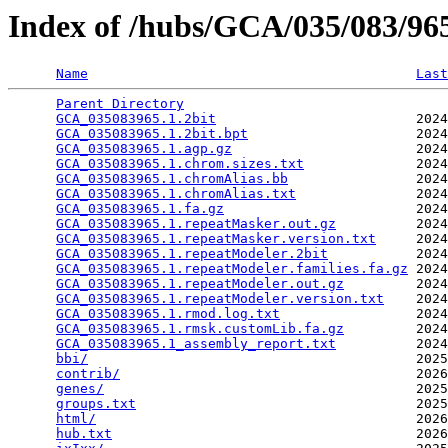
Index of /hubs/GCA/035/083/9
Name
Last
Parent Directory
                                 
GCA_035083965.1.2bit
                         2024
GCA_035083965.1.2bit.bpt
                     2024
GCA_035083965.1.agp.gz
                       2024
GCA_035083965.1.chrom.sizes.txt
              2024
GCA_035083965.1.chromAlias.bb
                2024
GCA_035083965.1.chromAlias.txt
               2024
GCA_035083965.1.fa.gz
                        2024
GCA_035083965.1.repeatMasker.out.gz
          2024
GCA_035083965.1.repeatMasker.version.txt
     2024
GCA_035083965.1.repeatModeler.2bit
           2024
GCA_035083965.1.repeatModeler.families.fa.gz
 2024
GCA_035083965.1.repeatModeler.out.gz
         2024
GCA_035083965.1.repeatModeler.version.txt
    2024
GCA_035083965.1.rmod.log.txt
                 2024
GCA_035083965.1.rmsk.customLib.fa.gz
         2024
GCA_035083965.1_assembly_report.txt
          2024
bbi/
                                         2025
contrib/
                                     2026
genes/
                                       2025
groups.txt
                                   2025
html/
                                        2026
hub.txt
                                      2026