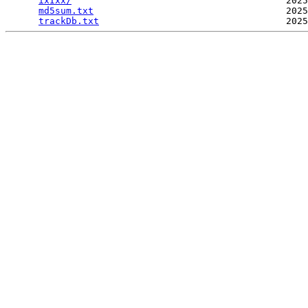
ixIxx/
                                       2025
md5sum.txt
                                   2025
trackDb.txt